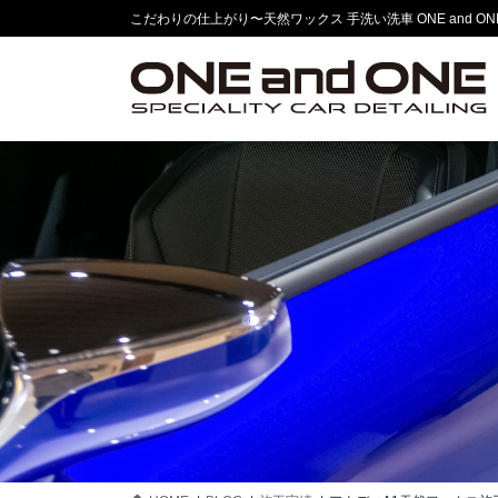
コ
ナ
こだわりの仕上がり〜天然ワックス 手洗い洗車 ONE and ONE
ン
ビ
テ
ゲ
ン
ー
ツ
シ
に
ョ
移
ン
動
に
移
動