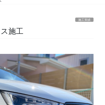
工
施工実績
クス施工